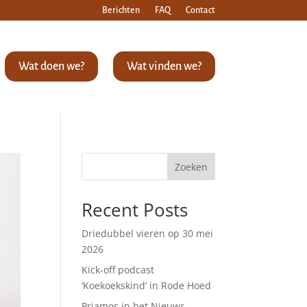
Berichten
FAQ
Contact
Wat doen we?
Wat vinden we?
Zoeken
Recent Posts
Driedubbel vieren op 30 mei
2026
Kick-off podcast
‘Koekoekskind’ in Rode Hoed
Priamos in het Nieuws