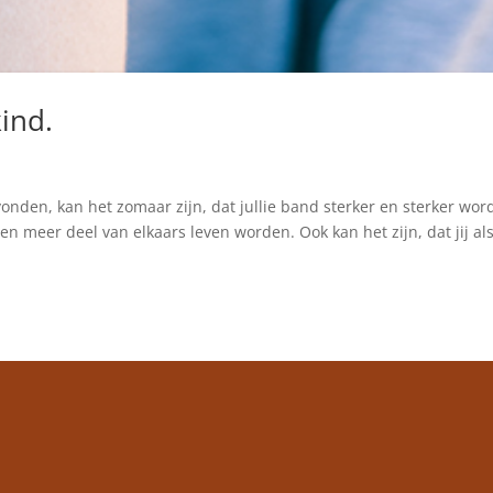
ind.
nden, kan het zomaar zijn, dat jullie band sterker en sterker word
llen meer deel van elkaars leven worden. Ook kan het zijn, dat jij al